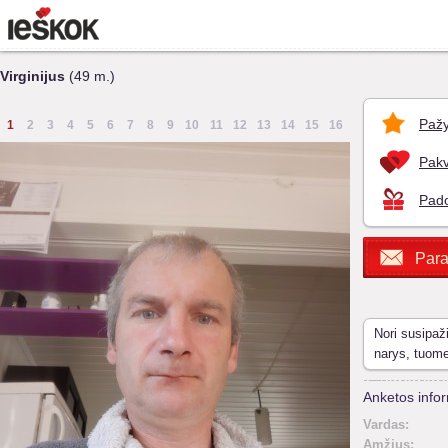
Virginijus
(49 m.)
Pažy
1
2
3
4
5
6
7
8
9
10
11
12
13
14
15
16
Pakv
Pado
Para
Nori susipaž
narys, tuom
Anketos infor
Vardas:
Amžius: