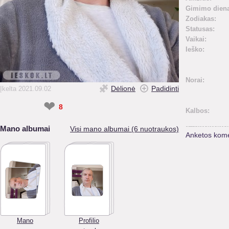
Gimimo diena
Zodiakas:
Statusas:
Vaikai:
Ieško:
Norai:
Dėlionė
Padidinti
Įkelta 2021.09.02
❤
8
Kalbos:
Mano albumai
Visi mano albumai (6 nuotraukos)
Anketos kome
Mano
Profilio