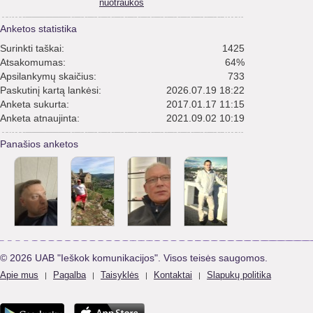
nuotraukos
Anketos statistika
Surinkti taškai:
1425
Atsakomumas:
64%
Apsilankymų skaičius:
733
Paskutinį kartą lankėsi:
2026.07.19 18:22
Anketa sukurta:
2017.01.17 11:15
Anketa atnaujinta:
2021.09.02 10:19
Panašios anketos
© 2026 UAB "Ieškok komunikacijos". Visos teisės saugomos.
Apie mus
Pagalba
Taisyklės
Kontaktai
Slapukų politika
|
|
|
|